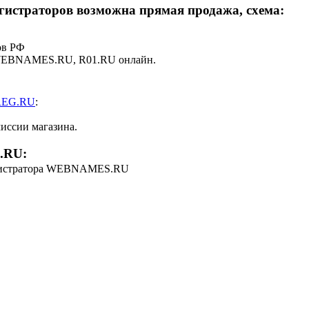
егистраторов возможна прямая продажа, схема:
ов РФ
 WEBNAMES.RU, R01.RU онлайн.
 REG.RU
:
миссии магазина.
.RU:
гистратора WEBNAMES.RU